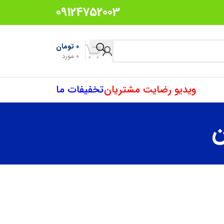
09124752003
0
تومان
0
مورد
ویدیو رضایت مشتریان
تخفیفات ما
ن