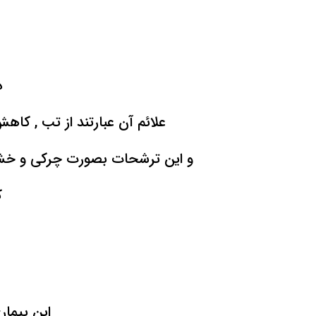
ذ
علائم آن عبارتند از تب , كاه
و این ترشحات بصورت چركی و خش
ک
این بیما