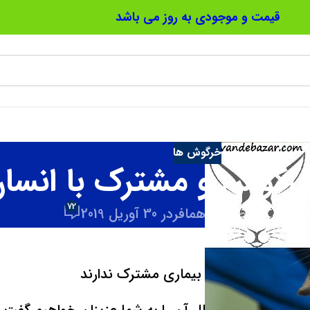
قیمت و موجودی به روز می باشد
خرگوش ها
خرگوش و مشترک با انسا
72
ل شده توسط
آرش همافر
در 30 آوریل 2019
نسان و خرگوش ها بیماری مشترک ندارند