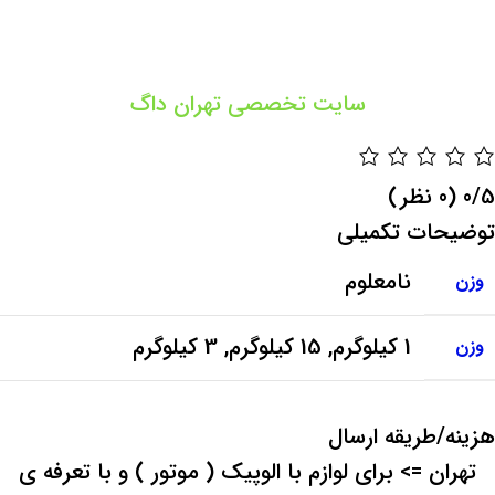
سایت تخصصی تهران داگ
‫0/5
‫(0 نظر)
توضیحات تکمیلی
نامعلوم
وزن
1 کیلوگرم
,
15 کیلوگرم
,
3 کیلوگرم
وزن
هزینه/طریقه ارسال
تهران => برای لوازم با الوپیک ( موتور ) و با تعرفه ی