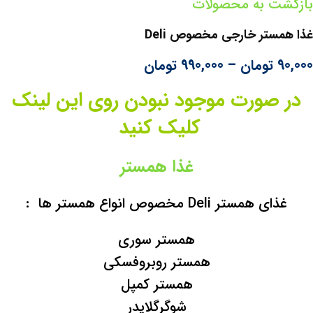
بازگشت به محصولات
غذا همستر خارجی مخصوص Deli
90,000
تومان
–
990,000
تومان
در صورت موجود نبودن روی این لینک
کلیک کنید
غذا همستر
غذای همستر Deli مخصوص انواع همستر ها :
همستر سوری
همستر روبروفسکی
همستر کمپل
شوگرگلایدر