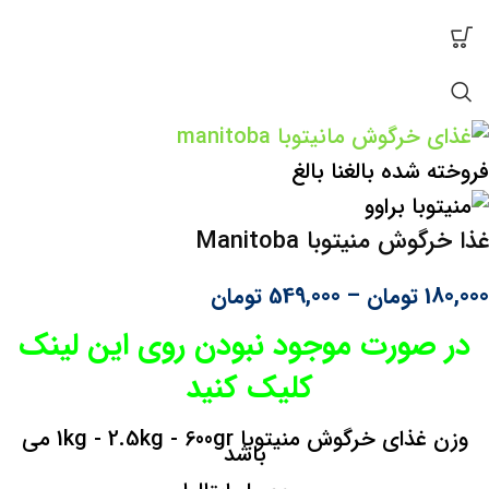
فروخته شده
بالغ
نا بالغ
غذا خرگوش منیتوبا Manitoba
180,000
تومان
–
549,000
تومان
در صورت موجود نبودن روی این لینک
کلیک کنید
وزن غذای خرگوش منیتوبا 1kg - 2.5kg - 600gr می
باشد