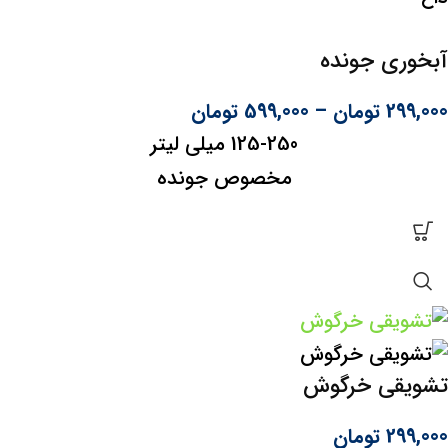
آبخوری جونده
299,000
تومان
–
599,000
تومان
125-250 میلی لیتر
مخصوص جونده
تشویقی خرگوش
299,000
تومان