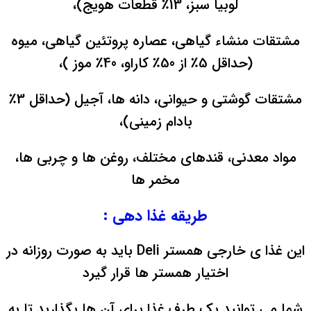
لوبیا سبز، 13٪ قطعات هویج)،
مشتقات منشاء گیاهی، عصاره پروتئین گیاهی، میوه
(حداقل 5٪ از 50٪ کاراو، 40٪ موز
)،
مشتقات گوشتی و حیوانی، دانه ها، آجیل (حداقل 3٪
بادام زمینی)،
مواد معدنی، قندهای مختلف، روغن ها و چربی ها،
مخمر ها
طریقه غذا دهی :
این غذا ی خارجی همستر Deli باید به صورت روزانه در
اختیار همستر ها قرار گیرد
شما می توانید یک طرف غذا برای آن ها بگذارید تا به