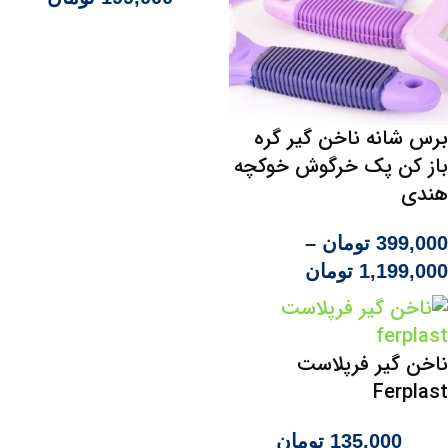
برس شانه ناخن گیر گره
باز کن پک خرگوش خوکچه
هندی
399,000
تومان
–
1,199,000
تومان
ناخن گیر فرپلاست
Ferplast
135,000
تومان